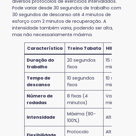
diversos protocolos de exercícios intervalados.
Pode variar desde 30 segundos de trabalho com
30 segundos de descanso até 4 minutos de
esforço com 2 minutos de recuperação. A
intensidade também varia, podendo ser alta,
mas não necessariamente máxima.
Característica
Treino Tabata
HIIT Tradicio
Duração do
20 segundos
15 segundos 
trabalho
fixos
minutos
Tempo de
10 segundos
10 segundos 
descanso
fixos
minutos
Número de
8 fixas (4
Variável (15-
rodadas
minutos)
minutos)
Máxima (90-
Intensidade
Alta (80-95%
100%)
Protocolo
Altamente
Flexibilidade