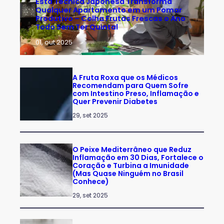
Esta Técnica Japonesa Transforma
Qualquer Apartamento em um Pomar
Produtivo – Colha Frutas Frescas o Ano
Todo Sem Ter Quintal
01, out 2025
A Fruta Roxa que os Médicos
Recomendam para Quem Sofre
com Intestino Preso, Inflamação e
Quer Prevenir Diabetes
29, set 2025
O Peixe Mediterrâneo que Reduz
Inflamação em 30 Dias, Fortalece o
Coração e Turbina a Imunidade
(Mas Quase Ninguém no Brasil
Conhece)
29, set 2025