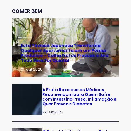
COMER BEM
Esta Técnica Japonesa Transforma
Qualquer Apartamento em um Pomar
Produtivo – Colha Frutas Frescas o Ano
Todo Sem Ter Quintal
01, out 2025
A Fruta Roxa que os Médicos
Recomendam para Quem Sofre
com Intestino Preso, Inflamação e
Quer Prevenir Diabetes
29, set 2025