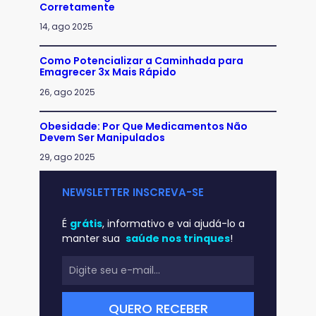
Corretamente
14, ago 2025
Como Potencializar a Caminhada para
Emagrecer 3x Mais Rápido
26, ago 2025
Obesidade: Por Que Medicamentos Não
Devem Ser Manipulados
29, ago 2025
NEWSLETTER INSCREVA-SE
É
grátis
, informativo e vai ajudá-lo a
manter sua
saúde nos trinques
!