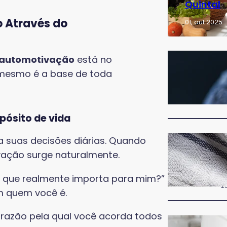
Quintal
 Através do
01, out 2025
 automotivação
está no
A
R
 mesmo é a base de toda
c
Q
29
pósito de vida
O
a suas decisões diárias. Quando
I
vação surge naturalmente.
C
(
C
 “O que realmente importa para mim?”
29
m quem você é.
a razão pela qual você acorda todos