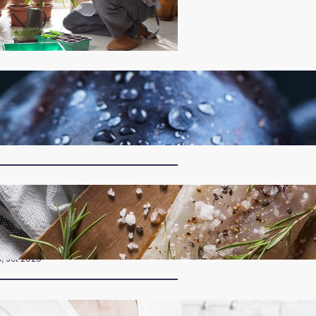
 Fruta Roxa que os Médicos
ecomendam para Quem Sofre
om Intestino Preso, Inflamação e
uer Prevenir Diabetes
, set 2025
 Peixe Mediterrâneo que Reduz
nflamação em 30 Dias, Fortalece o
oração e Turbina a Imunidade
Mas Quase Ninguém no Brasil
onhece)
, set 2025