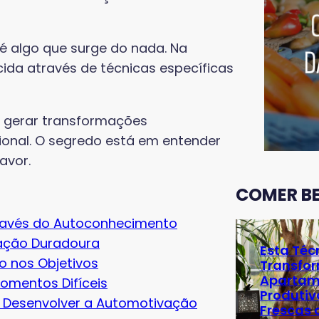
é algo que surge do nada. Na
cida através de técnicas específicas
gerar transformações
sional. O segredo está em entender
avor.
COMER B
ravés do Autoconhecimento
vação Duradoura
Esta Téc
o nos Objetivos
Transfo
Apartam
omentos Difíceis
Produtiv
 Desenvolver a Automotivação
Frescas 