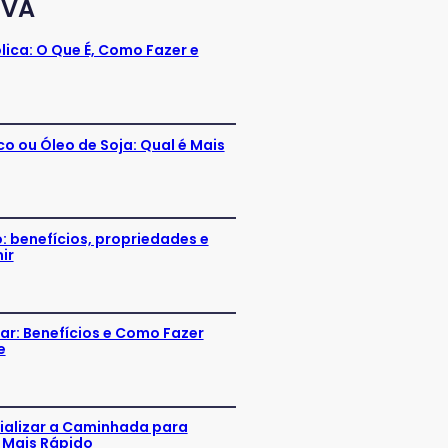
IVA
ica: O Que É, Como Fazer e
o ou Óleo de Soja: Qual é Mais
 benefícios, propriedades e
ir
r: Benefícios e Como Fazer
e
alizar a Caminhada para
 Mais Rápido