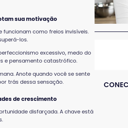
A
s
01
otam sua motivação
funcionam como freios invisíveis.
superá-los.
O
 perfeccionismo excessivo, medo do
N
s e pensamento catastrófico.
2
ana. Anote quando você se sente
por trás dessa sensação.
CONEC
ades de crescimento
ortunidade disfarçada. A chave está
s.