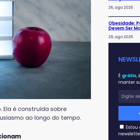
26, ago 2025
Obesidade: P
Devem Ser M
29, ago 2025
NEWSL
É
grátis
,
manter 
 Ela é construída sobre
tusiasmo ao longo do tempo.
Estou 
newslette
ncionam