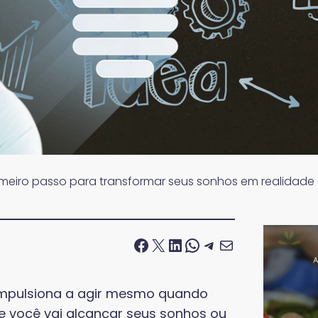
meiro passo para transformar seus sonhos em realidade 
Facebook
X
LinkedIn
WhatsApp
Telegram
E-mail
 impulsiona a agir mesmo quando
e você vai alcançar seus sonhos ou