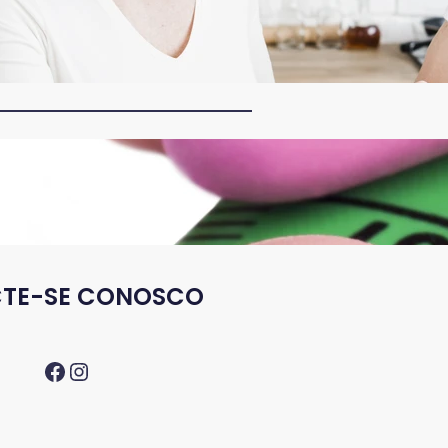
limentação para envelhecimento
audável: 7 segredos
, set 2025
besidade: Por Que Medicamentos
ão Devem Ser Manipulados
9, ago 2025
TE-SE CONOSCO
Facebook
Instagram