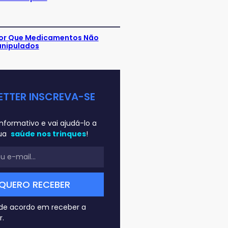
or Que Medicamentos Não
anipulados
ETTER INSCREVA-SE
 informativo e vai ajudá-lo a
sua
saúde nos trinques
!
de acordo em receber a
r.