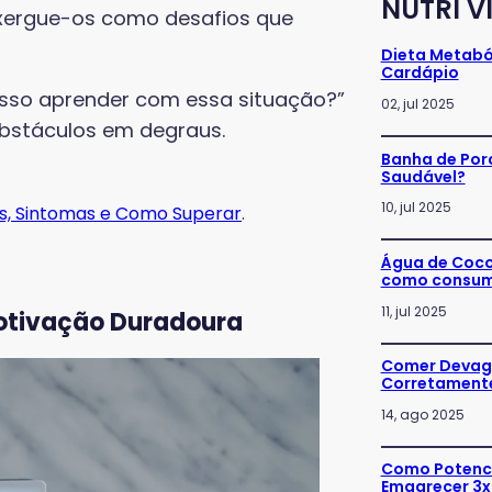
NUTRI V
nxergue-os como desafios que
Dieta Metaból
Cardápio
osso aprender com essa situação?”
02, jul 2025
bstáculos em degraus.
Banha de Porc
Saudável?
10, jul 2025
as, Sintomas e Como Superar
.
Água de Coco:
como consum
11, jul 2025
Motivação Duradoura
Comer Devaga
Corretament
14, ago 2025
Como Potenci
Emagrecer 3x