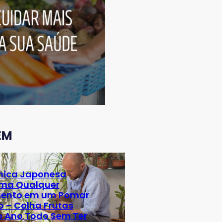
EM
nica Japonesa
rma Qualquer
ento em um Pomar
o – Colha Frutas
o Ano Todo Sem Ter