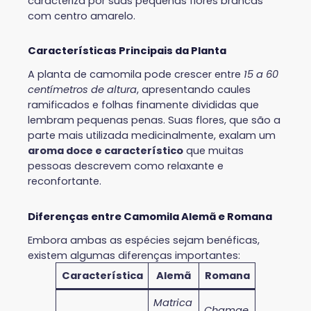
caracteriza por suas pequenas flores brancas
com centro amarelo.
Características Principais da Planta
A planta de camomila pode crescer entre
15 a 60
centímetros de altura
, apresentando caules
ramificados e folhas finamente divididas que
lembram pequenas penas. Suas flores, que são a
parte mais utilizada medicinalmente, exalam um
aroma doce e característico
que muitas
pessoas descrevem como relaxante e
reconfortante.
Diferenças entre Camomila Alemã e Romana
Embora ambas as espécies sejam benéficas,
existem algumas diferenças importantes:
Característica
Alemã
Romana
Matrica
Chamae