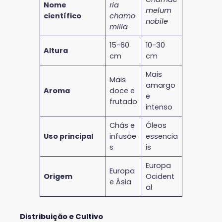
Nome
ria
melum
científico
chamo
nobile
milla
15-60
10-30
Altura
cm
cm
Mais
Mais
amargo
Aroma
doce e
e
frutado
intenso
Chás e
Óleos
Uso principal
infusõe
essencia
s
is
Europa
Europa
Origem
Ocident
e Ásia
al
Distribuição e Cultivo