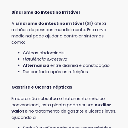
Síndrome do Intestino Irritável
A
síndrome do intestino irritável
(SII) afeta
milhões de pessoas mundialmente. Esta erva
medicinal pode ajudar a controlar sintomas
como:
Cólicas abdominais
Flatulência excessiva
Alternância
entre diarreia e constipação
Desconforto após as refeições
Gastrite e Úlceras Pépticas
Embora não substitua o tratamento médico
convencional, esta planta pode ser um
auxiliar
valioso
no tratamento de gastrite e úlceras leves,
ajudando a:
Reduzir a inflamação
da mucosa gástrica