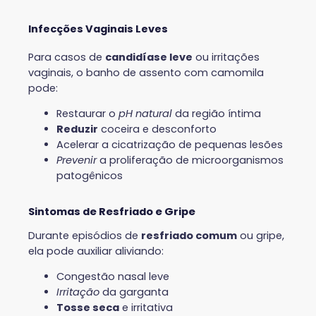
Infecções Vaginais Leves
Para casos de
candidíase leve
ou irritações
vaginais, o banho de assento com camomila
pode:
Restaurar o
pH natural
da região íntima
Reduzir
coceira e desconforto
Acelerar a cicatrização de pequenas lesões
Prevenir
a proliferação de microorganismos
patogênicos
Sintomas de Resfriado e Gripe
Durante episódios de
resfriado comum
ou gripe,
ela pode auxiliar aliviando:
Congestão nasal leve
Irritação
da garganta
Tosse seca
e irritativa